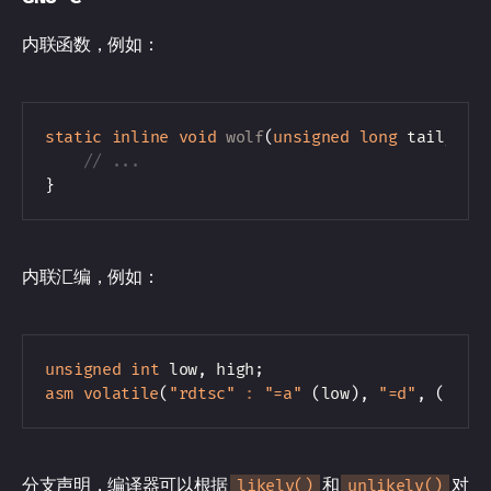
内联函数，例如：
static
inline
void
wolf
(
unsigned
long
 tail_siz
// ...
}
内联汇编，例如：
unsigned
int
 low
,
 high
;
asm
volatile
(
"rdtsc"
:
"=a"
(
low
)
,
"=d"
,
(
high
分支声明，编译器可以根据
和
对
likely()
unlikely()