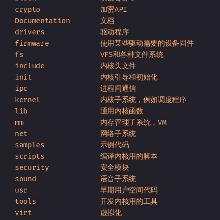
crypto              加密API

Documentation       文档

drivers             驱动程序

firmware            使用某些驱动需要的设备固件

fs                  VFS和各种文件系统

include             内核头文件

init                内核引导和初始化

ipc                 进程间通信

kernel              内核子系统，例如调度程序

lib                 通用内核函数

mm                  内存管理子系统，VM

net                 网络子系统

samples             示例代码

scripts             编译内核用的脚本

security            安全模块

sound               语音子系统

usr                 早期用户空间代码

tools               开发内核用的工具
