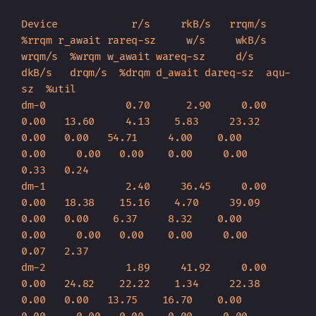
Device            r/s     rkB/s   rrqm/s  
%rrqm r_await rareq-sz     w/s     wkB/s   
wrqm/s  %wrqm w_await wareq-sz     d/s     
dkB/s   drqm/s  %drqm d_await dareq-sz  aqu-
sz  %util

dm-0             0.70      2.90     0.00   
0.00   13.60     4.13    5.83     23.32     
0.00   0.00   54.71     4.00    0.00      
0.00     0.00   0.00    0.00     0.00    
0.33   0.24

dm-1             2.40     36.45     0.00   
0.00   18.38    15.16    4.70     39.09     
0.00   0.00    6.37     8.32    0.00      
0.00     0.00   0.00    0.00     0.00    
0.07   2.37

dm-2             1.89     41.92     0.00   
0.00   24.82    22.22    1.34     22.38     
0.00   0.00   13.75    16.70    0.00      
0.00     0.00   0.00    0.00     0.00    