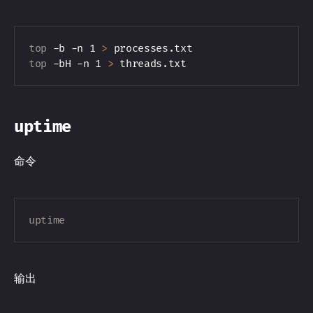
top
 -b -n 1 
>
top
 -bH -n 1 
>
uptime
命令
uptime
输出