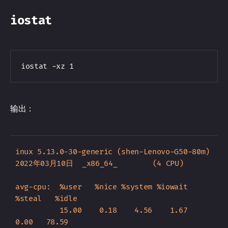
iostat
输出：
inux 5.13.0-30-generic (shen-Lenovo-G50-80m)   
2022年03月10日  _x86_64_        (4 CPU)

avg-cpu:  %user   %nice %system %iowait  
%steal   %idle

          15.00    0.18    4.56    1.67    
0.00   78.59
