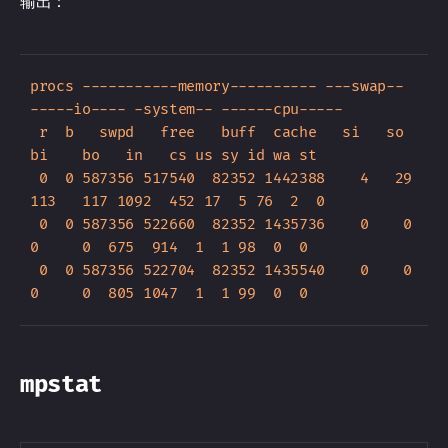
输出：
procs -----------memory---------- ---swap-- 
-----io---- -system-- ------cpu-----

 r  b   swpd   free   buff  cache   si   so    
bi    bo   in   cs us sy id wa st

 0  0 587356 517540  82352 1442388    4   29   
113   117 1092  452 17  5 76  2  0

 0  0 587356 522660  82352 1435736    0    0     
0     0  675  914  1  1 98  0  0

 0  0 587356 522704  82352 1435540    0    0     
mpstat