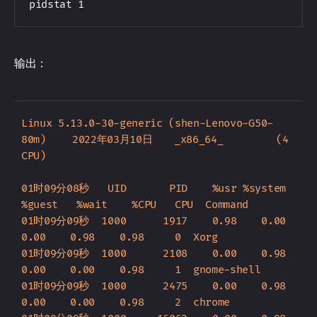
输出：
Linux 5.13.0-30-generic (shen-Lenovo-G50-
80m) 	2022年03月10日 	_x86_64_	(4 
CPU)

01时09分08秒   UID       PID    %usr %system  
%guest   %wait    %CPU   CPU  Command

01时09分09秒  1000      1917    0.98    0.00    
0.00    0.98    0.98     0  Xorg

01时09分09秒  1000      2108    0.00    0.98    
0.00    0.00    0.98     1  gnome-shell

01时09分09秒  1000      2475    0.00    0.98    
0.00    0.00    0.98     2  chrome
