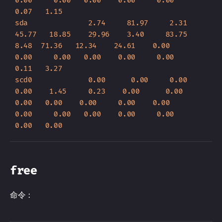
0.07   1.15

sda              2.74     81.97     2.31  
45.77   18.85    29.96    3.40     83.75     
8.48  71.36   12.34    24.61    0.00      
0.00     0.00   0.00    0.00     0.00    
0.11   3.27

scd0             0.00      0.00     0.00   
0.00    1.45     0.23    0.00      0.00     
0.00   0.00    0.00     0.00    0.00      
0.00     0.00   0.00    0.00     0.00    
free
命令：