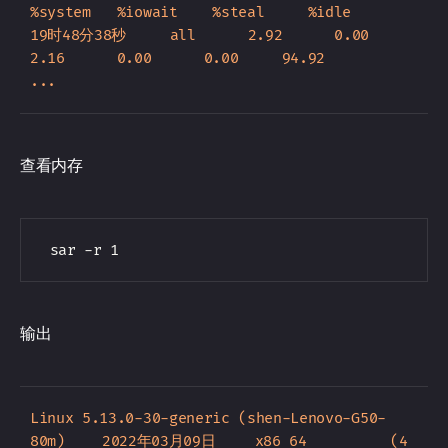
%system   %iowait    %steal     %idle

19时48分38秒     all      2.92      0.00      
2.16      0.00      0.00     94.92

查看内存
输出
Linux 5.13.0-30-generic (shen-Lenovo-G50-
80m) 	2022年03月09日 	_x86_64_	(4 