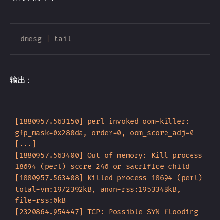
dmesg
|
tail
输出：
[1880957.563150] perl invoked oom-killer: 
gfp_mask=0x280da, order=0, oom_score_adj=0

[...]

[1880957.563400] Out of memory: Kill process 
18694 (perl) score 246 or sacrifice child

[1880957.563408] Killed process 18694 (perl) 
total-vm:1972392kB, anon-rss:1953348kB, 
file-rss:0kB

[2320864.954447] TCP: Possible SYN flooding 