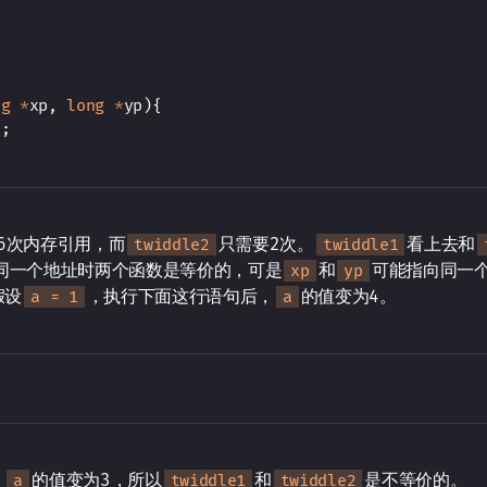
ng
*
xp
,
long
*
yp
)
{
p
;
6次内存引用，而
只需要2次。
看上去和
twiddle2
twiddle1
同一个地址时两个函数是等价的，可是
和
可能指向同一
xp
yp
假设
，执行下面这行语句后，
的值变为4。
a = 1
a
，
的值变为3，所以
和
是不等价的。
a
twiddle1
twiddle2