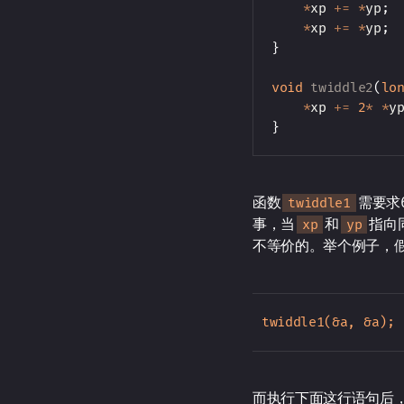
*
xp 
+=
*
yp
;
*
xp 
+=
*
yp
;
}
void
twiddle2
(
lo
*
xp 
+=
2
*
*
y
}
函数
需要求
twiddle1
事，当
和
指向
xp
yp
不等价的。举个例子，
而执行下面这行语句后