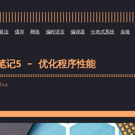
算法
缓存
网络
编程语言
编译器
分布式系统
杂项
》笔记5 - 优化程序性能
fea