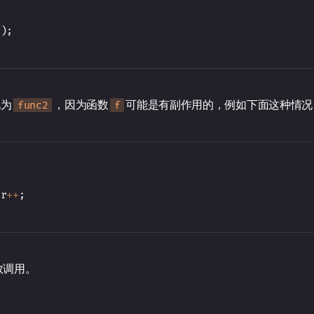
(
)
;
化为
，因为函数
可能是有副作用的，例如下面这种情况
func2
f
;
er
++
;
数调用。