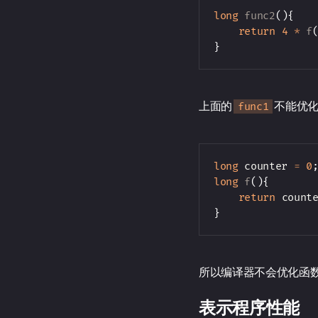
long
func2
(
)
{
return
4
*
f
}
上面的
不能优
func1
long
 counter 
=
0
long
f
(
)
{
return
 count
}
所以编译器不会优化函
表示程序性能