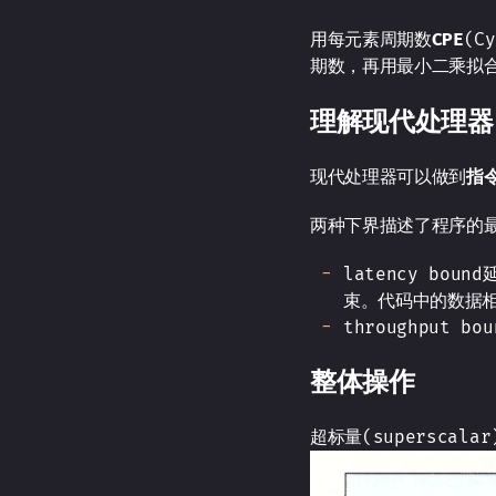
用每元素周期数
CPE
(C
期数，再用最小二乘拟合
理解现代处理器
现代处理器可以做到
指
两种下界描述了程序的
latency b
束。代码中的数据
throughput
整体操作
超标量(superscal