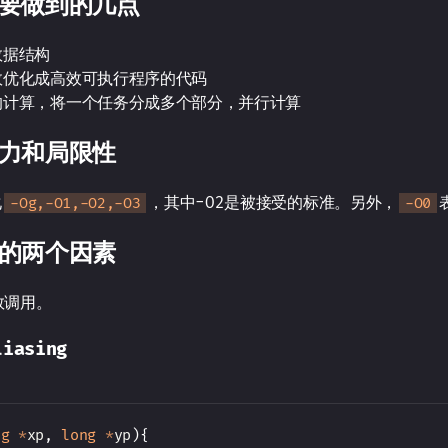
要做到的几点
数据结构
效优化成高效可执行程序的代码
的计算，将一个任务分成多个部分，并行计算
力和局限性
化
，其中-O2是被接受的标准。另外，
-Og,-O1,-O2,-O3
-O0
的两个因素
数调用。
iasing
ng
*
xp
,
long
*
yp
)
{